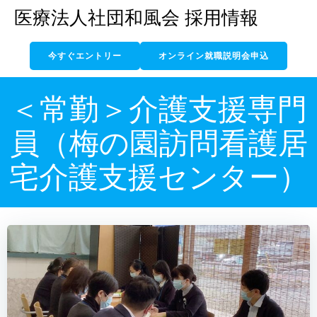
コ
医療法人社団和風会 採用情報
ン
テ
今すぐエントリー
オンライン就職説明会申込
ン
ツ
へ
＜常勤＞介護支援専門
ス
キ
員（梅の園訪問看護居
ッ
プ
宅介護支援センター）