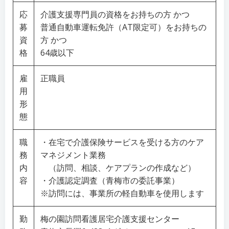
応
介護支援専門員の資格をお持ちの方 かつ
募
普通自動車運転免許（AT限定可）をお持ちの
資
方 かつ
格
64歳以下
雇
正職員
用
形
態
職
・在宅で介護保険サービスを受ける方のケア
務
マネジメント業務
内
（訪問、相談、ケアプランの作成など）
容
・介護認定調査（青梅市の委託事業）
※訪問には、事業所の軽自動車を使用します
勤
梅の園訪問看護居宅介護支援センター