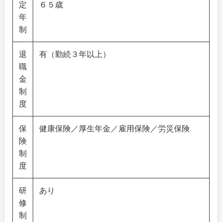
定
６５歳
年
制
退
有（勤続３年以上）
職
金
制
度
保
健康保険／厚生年金／雇用保険／労災保険
険
制
度
研
あり
修
制