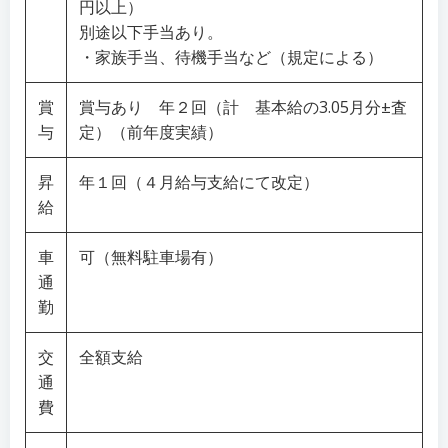
円以上）
別途以下手当あり。
・家族手当、待機手当など（規定による）
賞
賞与あり 年２回（計 基本給の3.05月分±査
与
定）（前年度実績）
昇
年１回（４月給与支給にて改定）
給
車
可（無料駐車場有）
通
勤
交
全額支給
通
費