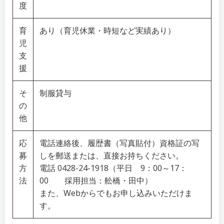
度
育
あり（育児休業・時短など実績あり）
児
支
援
そ
制服貸与
の
他
応
電話連絡後、履歴書（写真貼付）資格証の写
募
しを郵送または、直接お持ちください。
方
電話 0428-24-1918（平日 9：00～17：
法
00 採用担当：舩橋・田中）
また、Webからでもお申し込みいただけま
す。