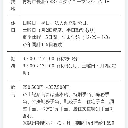
務
青梅市長淵6-483-4 ダイユーマンション1F
地
休
日曜日、祝日、法人創立記念日、
日
土曜日（月2回程度、半日勤務あり）
夏季休暇 5日間、年末年始（12/29～1/3）
※年間計115日程度
勤
9：00～17：00（休憩60分）
務
9：00～13：00（休憩なし、土曜日・月2回程
度）
給
250,500円〜337,500円
与
※上記給与には基本給、特別手当、職務手
当、特殊勤務手当、勤続手当、住宅手当、調
整手当、ベア加算手当、居住支援特別手当を
含む。
※試用期間あり（3ヵ月：期間中は時給1,650