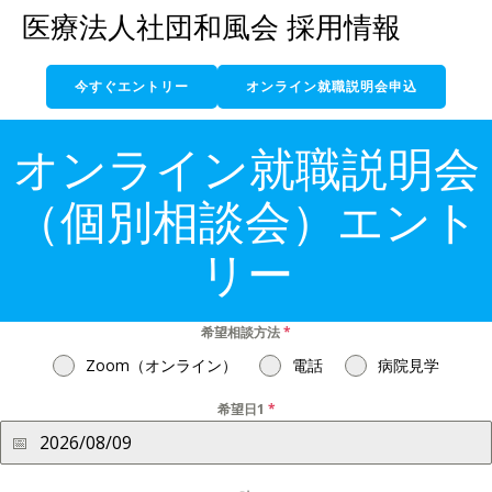
コ
医療法人社団和風会 採用情報
ン
テ
今すぐエントリー
オンライン就職説明会申込
ン
ツ
へ
オンライン就職説明会
ス
キ
（個別相談会）エント
ッ
プ
リー
希望相談方法
*
Zoom（オンライン）
電話
病院見学
希望日1
*