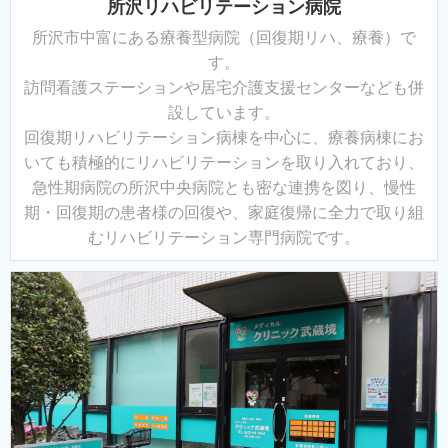
所沢リハビリテーション病院
所沢市中富にある療養型病院（回復期リハ、療養）で
す。
訪問看護ステーションや居宅介護支援センターなども併
設しています。
回復期リハビリテーション病棟を中心に、療養病棟にお
いても積極的にリハビリテーションを取り入れており、
急性期病院の所沢中央病院とも密な連携を図り、
慢性
期・回復期の患者様の回復や、家庭復帰に全力で取り組
むリハビリテーション専門病院です。