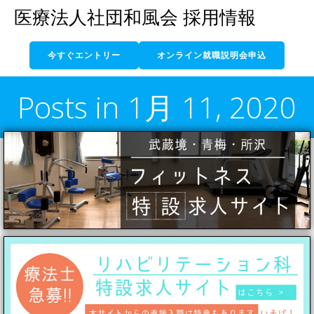
コ
医療法人社団和風会 採用情報
ン
テ
今すぐエントリー
オンライン就職説明会申込
ン
ツ
へ
Posts in 1月 11, 2020
ス
キ
ッ
プ