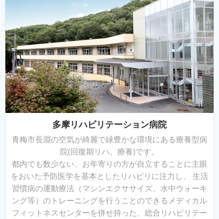
多摩リハビリテーション病院
青梅市長淵の空気が綺麗で緑豊かな環境にある療養型病
院(回復期リハ、療養)です。
都内でも数少ない、お年寄りの方が自立することに主眼
をおいた予防医学を基本としたリハビリに注力し、 生活
習慣病の運動療法（マシンエクササイズ、水中ウォーキ
ング等）のトレーニングを行うことのできるメディカル
フィットネスセンターを併せ持った、総合リハビリテー