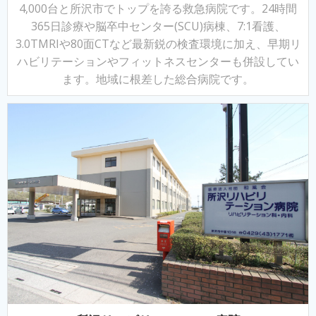
4,000台と
所沢市でトップを誇る救急病院です。
24時間
365日診療や脳卒中センター(SCU)病棟、7:1看護、
3.0TMRIや80面CTなど最新鋭の検査環境に加え、早期リ
ハビリテーションやフィットネスセンターも併設してい
ます。地域に根差した総合病院です。