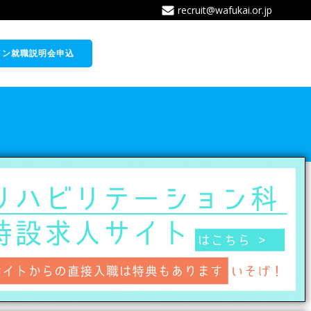
recruit@wafukai.or.jp
イン就職説明会申込