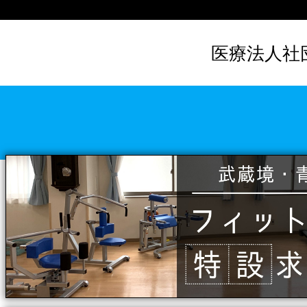
コ
ン
テ
医療法人社
ン
ツ
へ
ス
キ
ッ
プ