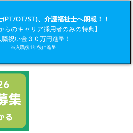
(PT/OT/ST)、介護福祉士へ朗報！！
からのキャリア採用者のみの特典】
入職祝い金３０万円進呈！
※入職後1年後に進呈