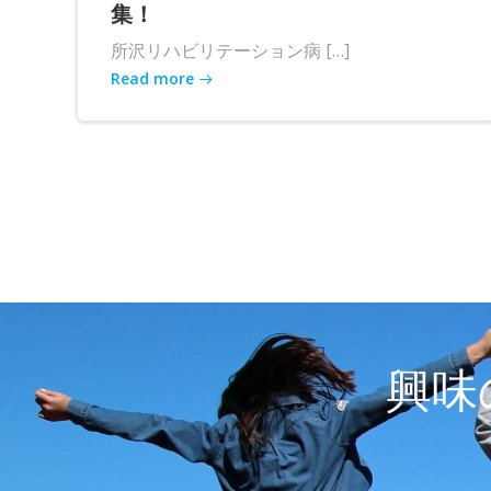
集！
所沢リハビリテーション病 […]
Read more
興味