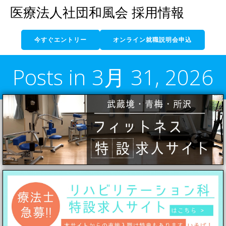
コ
医療法人社団和風会 採用情報
ン
テ
今すぐエントリー
オンライン就職説明会申込
ン
ツ
へ
Posts in 3月 31, 2026
ス
キ
ッ
プ