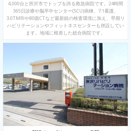
4,000台と
所沢市でトップを誇る救急病院です。
24時間
365日診療や脳卒中センター(SCU)病棟、7:1看護、
3.0TMRIや80面CTなど最新鋭の検査環境に加え、早期リ
ハビリテーションやフィットネスセンターも併設してい
ます。地域に根差した総合病院です。