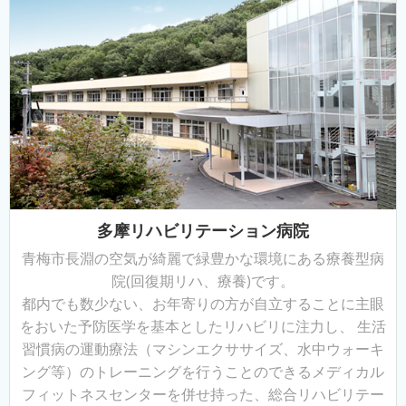
多摩リハビリテーション病院
青梅市長淵の空気が綺麗で緑豊かな環境にある療養型病
院(回復期リハ、療養)です。
都内でも数少ない、お年寄りの方が自立することに主眼
をおいた予防医学を基本としたリハビリに注力し、 生活
習慣病の運動療法（マシンエクササイズ、水中ウォーキ
ング等）のトレーニングを行うことのできるメディカル
フィットネスセンターを併せ持った、総合リハビリテー