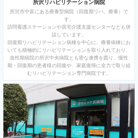
所沢リハビリテーション病院
所沢市中富にある療養型病院（回復期リハ、療養）で
す。
訪問看護ステーションや居宅介護支援センターなども併
設しています。
回復期リハビリテーション病棟を中心に、療養病棟にお
いても積極的にリハビリテーションを取り入れており、
急性期病院の所沢中央病院とも密な連携を図り、
慢性
期・回復期の患者様の回復や、家庭復帰に全力で取り組
むリハビリテーション専門病院です。