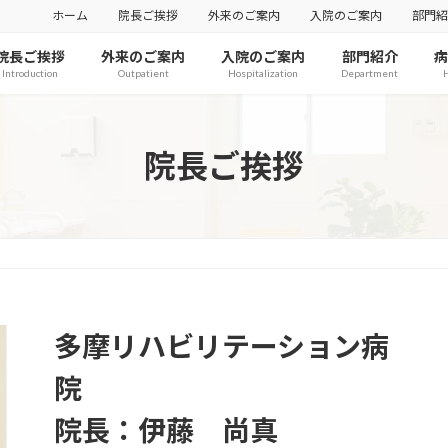
ホーム
院長ご挨拶
外来のご案内
入院のご案内
部門紹
院長ご挨拶
外来のご案内
入院のご案内
部門紹介
病
Introduction
Outpatient
Hospitalization
Department
H
院長ご挨拶
多摩リハビリテーション病
院
院長：伊藤 尚真