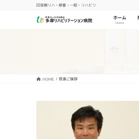
コ
ナ
回復期リハ・療養・一般・リハビリ
ン
ビ
ホーム
テ
ゲ
Home
ン
ー
ツ
シ
へ
ョ
ス
ン
キ
に
ッ
移
プ
動
HOME
院長ご挨拶