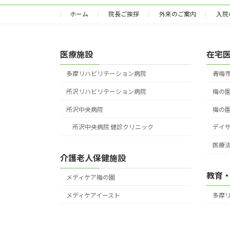
ホーム
院長ご挨拶
外来のご案内
入院
医療施設
在宅
多摩リハビリテーション病院
青梅
所沢リハビリテーション病院
梅の
所沢中央病院
梅の
所沢中央病院 健診クリニック
デイ
医療法
介護老人保健施設
教育
メディケア梅の園
メディケアイースト
多摩