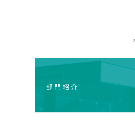
コ
ナ
ン
ビ
テ
ゲ
ン
ー
ツ
シ
へ
ョ
ス
ン
キ
に
ッ
移
プ
動
部門紹介