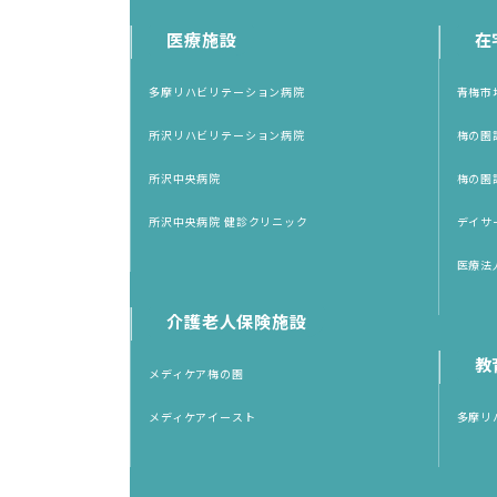
医療施設
在
多摩リハビリテーション病院
青梅市
所沢リハビリテーション病院
梅の園
所沢中央病院
梅の園
所沢中央病院 健診クリニック
デイサ
医療法
介護老人保険施設
教
メディケア梅の園
メディケアイースト
多摩リ