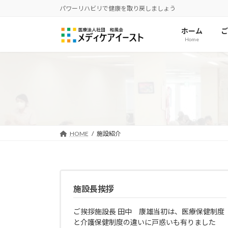
コ
ナ
パワーリハビリで健康を取り戻しましょう
ン
ビ
テ
ゲ
ホーム
ご
Home
ン
ー
ツ
シ
へ
ョ
ス
ン
キ
に
ッ
移
プ
動
HOME
施設紹介
施設長挨拶
ご挨拶施設長 田中 康雄当初は、医療保健制度
と介護保健制度の違いに戸惑いも有りました