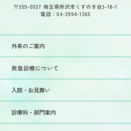
〒359-0037 埼玉県所沢市くすのき台3-18-1
電話：04-2994-1265
外来のご案内
初めての方へ
救急診療について
外来医師担当表
医師休診情報
入院・お見舞い
交通事故・労災による
受診希望の方
入院のご案内
診療科・部門案内
セカンドオピニオン
入院手続きのご案内
について
診療
入院手続きについて