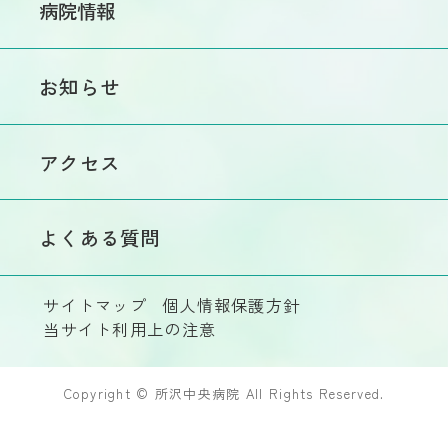
処方箋・各種書類について
病院情報
内科
病棟・病室のご紹介
診療費のお支払い
外科
病院の紹介
面会について
お知らせ
特殊外来
院長のご挨拶
呼吸器外科
入院患者様向け
病院概要
院内フリーWi-Fiのご案内
脳神経外科
アクセス
和風会とは
救急科
理念・基本方針
整形外科
よくある質問
施設基準・施設認定
泌尿器科
院内掲示物
眼科
サイトマップ
個人情報保護方針
当サイト利用上の注意
医療機器のご案内
麻酔科
患者サポートセンター
部門
Copyright © 所沢中央病院 All Rights Reserved.
看護部
広報活動
所沢中央病院だより