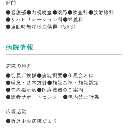
部門
看護部
内視鏡室
薬局
検査科
放射線科
リハビリテーション科
栄養科
睡眠時無呼吸症候群（SAS）
病院情報
病院の紹介
院長ご挨拶
病院概要
和風会とは
理念・基本方針
施設基準・施設認定
院内掲示物
医療機器のご案内
患者サポートセンター
院内禁止行為
広報活動
所沢中央病院だより