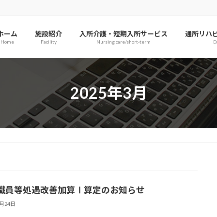
ホーム
施設紹介
入所介護・短期入所サービス
通所リハ
Home
Facility
Nursing care/short-term
D
2025年3月
職員等処遇改善加算Ⅰ算定のお知らせ
3月24日