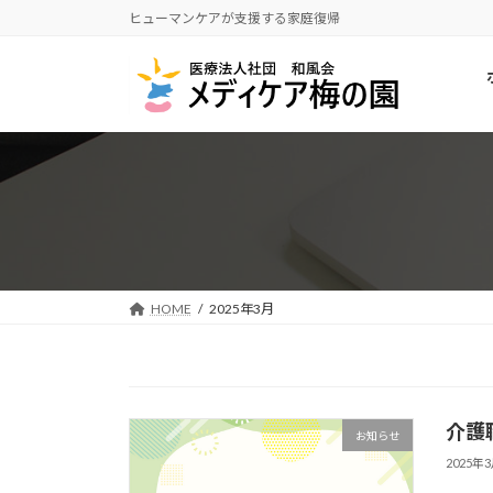
コ
ナ
ヒューマンケアが支援する家庭復帰
ン
ビ
テ
ゲ
ン
ー
ツ
シ
へ
ョ
ス
ン
キ
に
ッ
移
プ
動
HOME
2025年3月
介護
お知らせ
2025年