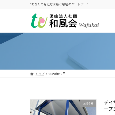
コ
ナ
”あなたの身近な医療と福祉のパートナー”
ン
ビ
テ
ゲ
ン
ー
ツ
シ
へ
ョ
ス
ン
キ
に
ッ
移
プ
動
トップ
2020年12月
デイ
お知らせ
ープ