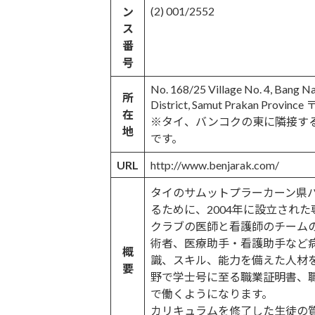
(2) 001/2552
ン
ス
番
号
No. 168/25 Village No. 4, Bang Na
所
District, Samut Prakan Province
在
※タイ、バンコクの東に隣接す
地
です。
URL
http://www.benjarak.com/
タイのサムットプラーカーン県
るために、2004年に設立され
クラブの医師と看護師のチーム
術者、医療助手・看護助手など
概
識、スキル、能力を備えた人材を
要
野で学士号に至る職業証明書、
で働くようになります。
カリキュラムを修了した生徒の