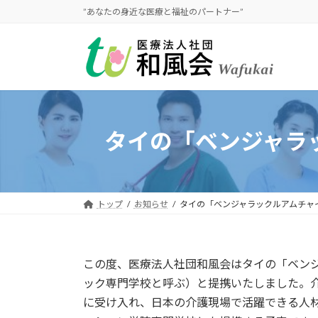
コ
ナ
”あなたの身近な医療と福祉のパートナー”
ン
ビ
テ
ゲ
ン
ー
ツ
シ
へ
ョ
ス
ン
キ
に
タイの「ベンジャラ
ッ
移
プ
動
トップ
お知らせ
タイの「ベンジャラックルアムチャ
この度、医療法人社団和風会はタイの「ベン
ック専門学校と呼ぶ）と提携いたしました。
に受け入れ、日本の介護現場で活躍できる人