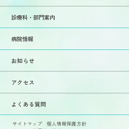
交通事故・労災による
受診希望の方
入院のご案内
診療科・部門案内
セカンドオピニオン
入院手続きのご案内
について
診療
入院手続きについて
処方箋・各種書類について
病院情報
内科
病棟・病室のご紹介
診療費のお支払い
外科
病院の紹介
面会について
お知らせ
特殊外来
院長のご挨拶
呼吸器外科
入院患者様向け
病院概要
院内フリーWi-Fiのご案内
脳神経外科
アクセス
和風会とは
救急科
理念・基本方針
整形外科
よくある質問
施設基準・施設認定
泌尿器科
院内掲示物
眼科
サイトマップ
個人情報保護方針