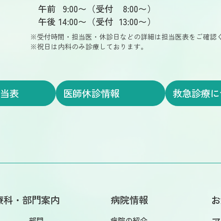
午前
9
:00〜（受付
8
:00〜）
午後
14
:00〜（受付
13
:00〜）
受付時間・担当医・休診日などの詳細は担当医表をご確認
祝日は内科のみ診療しております。
担当表
医師休診情報
救急診療に
療科・部門案内
病院情報
お
部門
病院の紹介