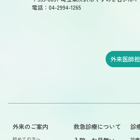
電話：04-2994-1265
外来医師
外来のご案内
救急診療について
診
初めての方へ
診療