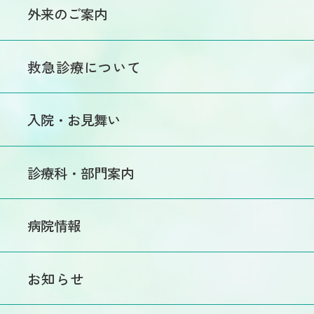
外来のご案内
初めての方へ
救急診療について
外来医師担当表
医師休診情報
入院・お見舞い
交通事故・労災による
受診希望の方
入院のご案内
診療科・部門案内
セカンドオピニオン
入院手続きのご案内
について
診療
入院手続きについて
処方箋・各種書類について
病院情報
内科
病棟・病室のご紹介
診療費のお支払い
外科
病院の紹介
面会について
お知らせ
特殊外来
院長のご挨拶
呼吸器外科
入院患者様向け
病院概要
院内フリーWi-Fiのご案内
脳神経外科