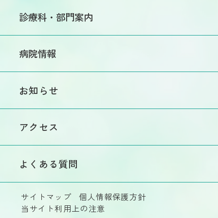
受診希望の方
入院のご案内
診療科・部門案内
セカンドオピニオン
入院手続きのご案内
について
診療
入院手続きについて
処方箋・各種書類について
病院情報
内科
病棟・病室のご紹介
診療費のお支払い
外科
病院の紹介
面会について
お知らせ
特殊外来
院長のご挨拶
呼吸器外科
入院患者様向け
病院概要
院内フリーWi-Fiのご案内
脳神経外科
アクセス
和風会とは
救急科
理念・基本方針
整形外科
よくある質問
施設基準・施設認定
泌尿器科
院内掲示物
眼科
サイトマップ
個人情報保護方針
当サイト利用上の注意
医療機器のご案内
麻酔科